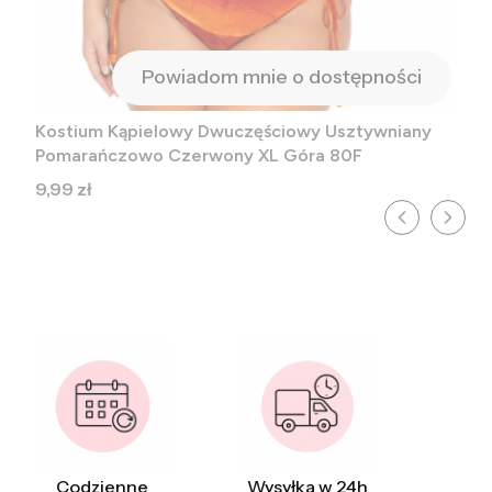
Powiadom mnie o dostępności
Kostium Kąpielowy Dwuczęściowy Usztywniany
Pomarańczowo Czerwony XL Góra 80F
Cena
9,99 zł
Codzienne
Wysyłka w 24h