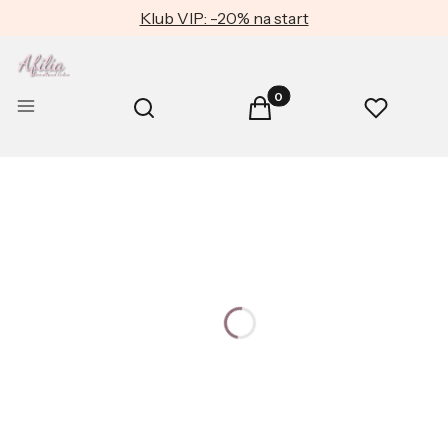
Klub VIP: -20% na start
Produkty w koszyku: 0. Zob
Otwórz wyszukiwarkę
Menu
Szukaj
Koszyk
Ulubione