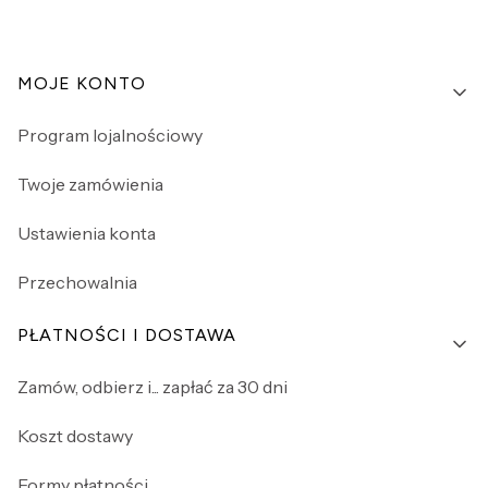
Linki w stopce
MOJE KONTO
Program lojalnościowy
Twoje zamówienia
Ustawienia konta
Przechowalnia
PŁATNOŚCI I DOSTAWA
Zamów, odbierz i... zapłać za 30 dni
Koszt dostawy
Formy płatności