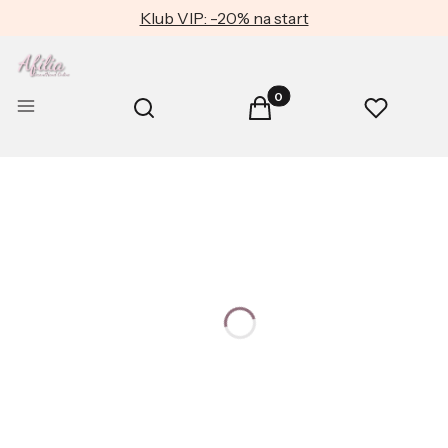
Klub VIP: -20% na start
Produkty w koszyku: 0. Zob
Otwórz wyszukiwarkę
Menu
Szukaj
Koszyk
Ulubione