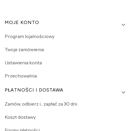
Linki w stopce
MOJE KONTO
Program lojalnościowy
Twoje zamówienia
Ustawienia konta
Przechowalnia
PŁATNOŚCI I DOSTAWA
Zamów, odbierz i... zapłać za 30 dni
Koszt dostawy
Formy płatności