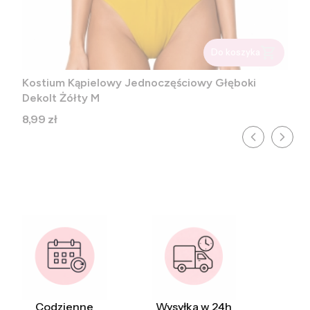
Do koszyka
Kostium Kąpielowy Jednoczęściowy Głęboki
Dekolt Żółty M
Cena
8,99 zł
Codzienne
Wysyłka w 24h