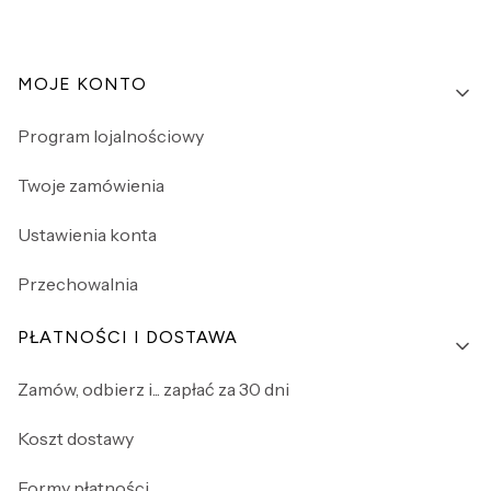
Linki w stopce
MOJE KONTO
Program lojalnościowy
Twoje zamówienia
Ustawienia konta
Przechowalnia
PŁATNOŚCI I DOSTAWA
Zamów, odbierz i... zapłać za 30 dni
Koszt dostawy
Formy płatności