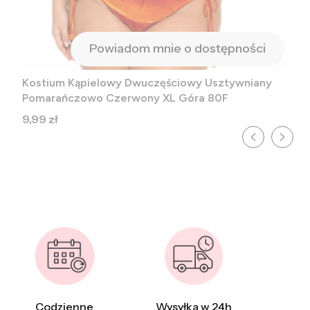
Powiadom mnie o dostępności
Kostium Kąpielowy Dwuczęściowy Usztywniany
Pomarańczowo Czerwony XL Góra 80F
Cena
9,99 zł
Codzienne
Wysyłka w 24h