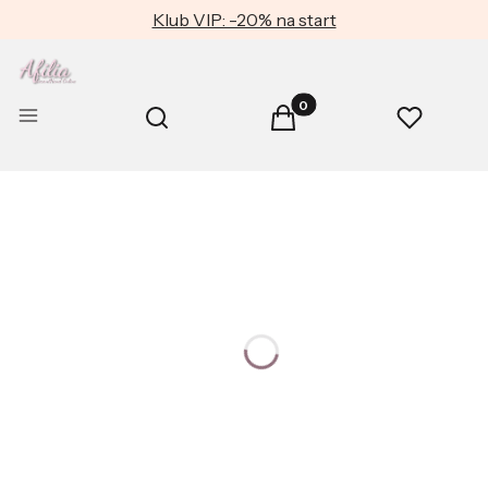
Klub VIP: -20% na start
Produkty w koszyku: 0. Zob
Otwórz wyszukiwarkę
Menu
Szukaj
Koszyk
Ulubione