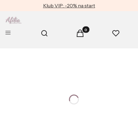
Klub VIP: -20% na start
Produkty w koszyku: 0. Zob
Otwórz wyszukiwarkę
Menu
Szukaj
Koszyk
Ulubione