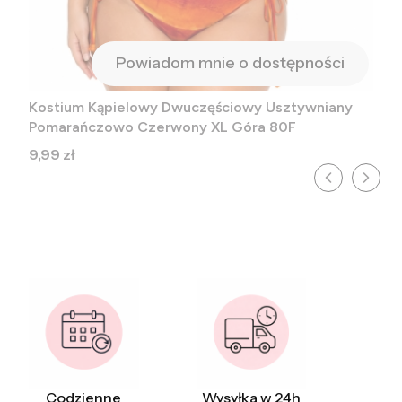
Powiadom mnie o dostępności
Kostium Kąpielowy Dwuczęściowy Usztywniany
Pomarańczowo Czerwony XL Góra 80F
Cena
9,99 zł
Codzienne
Wysyłka w 24h