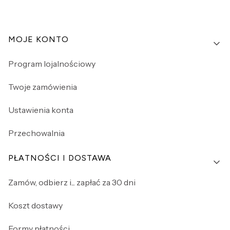
Linki w stopce
MOJE KONTO
Program lojalnościowy
Twoje zamówienia
Ustawienia konta
Przechowalnia
PŁATNOŚCI I DOSTAWA
Zamów, odbierz i... zapłać za 30 dni
Koszt dostawy
Formy płatności