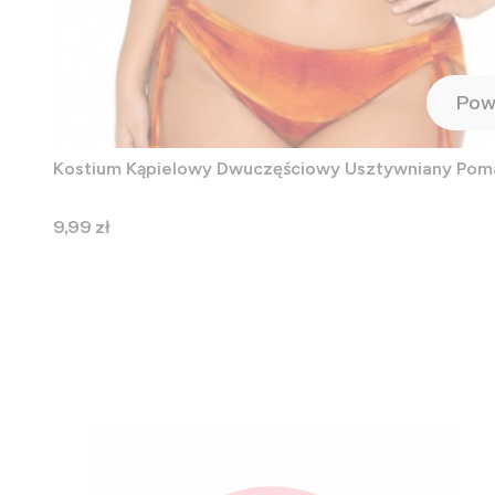
Pow
Kostium Kąpielowy Dwuczęściowy Usztywniany Po
Cena
9,99 zł