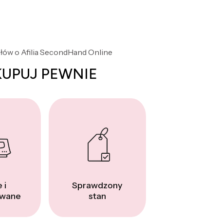
słów o Afilia SecondHand Online
KUPUJ PEWNIE
 i
Sprawdzony
wane
stan