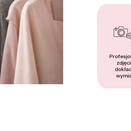
Profesjo
zdjęci
dokła
wymia