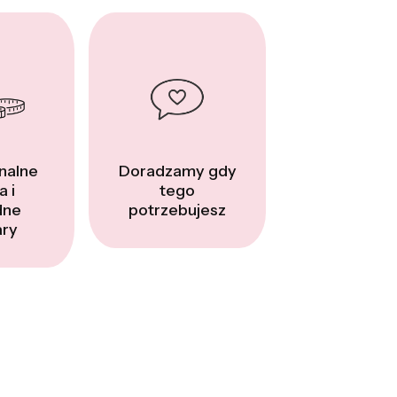
nalne
Doradzamy gdy
a i
tego
dne
potrzebujesz
ry