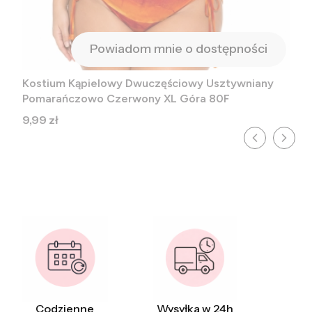
Powiadom mnie o dostępności
Kostium Kąpielowy Dwuczęściowy Usztywniany
Pomarańczowo Czerwony XL Góra 80F
Cena
9,99 zł
Codzienne
Wysyłka w 24h