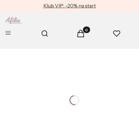
Klub VIP: -20% na start
Produkty w koszyku: 0. Zob
Otwórz wyszukiwarkę
Menu
Szukaj
Koszyk
Ulubione