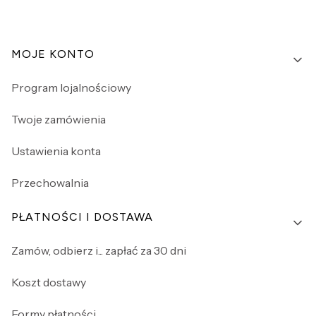
Linki w stopce
MOJE KONTO
Program lojalnościowy
Twoje zamówienia
Ustawienia konta
Przechowalnia
PŁATNOŚCI I DOSTAWA
Zamów, odbierz i... zapłać za 30 dni
Koszt dostawy
Formy płatności