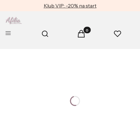
Klub VIP: -20% na start
Produkty w koszyku: 0. Zob
Otwórz wyszukiwarkę
Menu
Szukaj
Koszyk
Ulubione