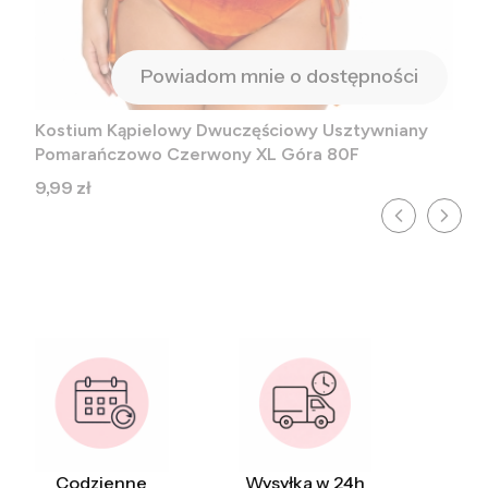
Powiadom mnie o dostępności
Kostium Kąpielowy Dwuczęściowy Usztywniany
Pomarańczowo Czerwony XL Góra 80F
Cena
9,99 zł
Codzienne
Wysyłka w 24h