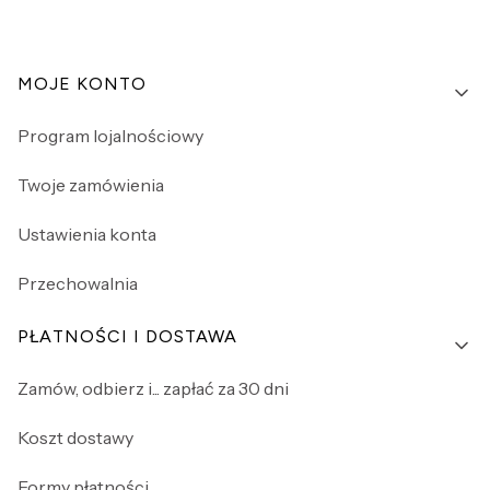
Linki w stopce
MOJE KONTO
Program lojalnościowy
Twoje zamówienia
Ustawienia konta
Przechowalnia
PŁATNOŚCI I DOSTAWA
Zamów, odbierz i... zapłać za 30 dni
Koszt dostawy
Formy płatności