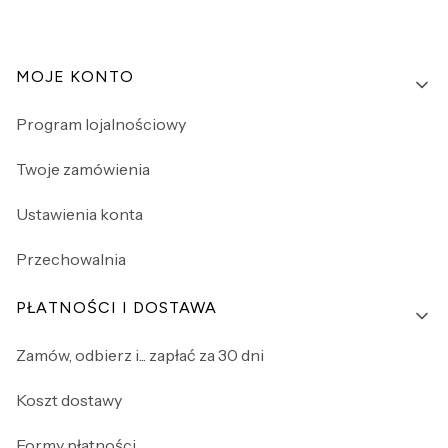
Linki w stopce
MOJE KONTO
Program lojalnościowy
Twoje zamówienia
Ustawienia konta
Przechowalnia
PŁATNOŚCI I DOSTAWA
Zamów, odbierz i... zapłać za 30 dni
Koszt dostawy
Formy płatności