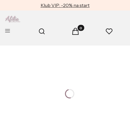
Klub VIP: -20% na start
Produkty w koszyku: 0. Zob
Otwórz wyszukiwarkę
Menu
Szukaj
Koszyk
Ulubione