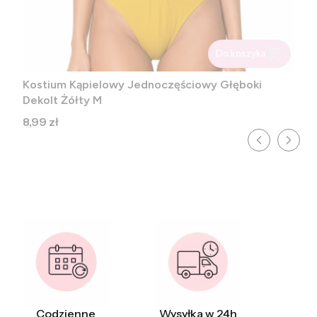
Do koszyka
Kostium Kąpielowy Jednoczęściowy Głęboki
Dekolt Żółty M
Cena
8,99 zł
Codzienne
Wysyłka w 24h