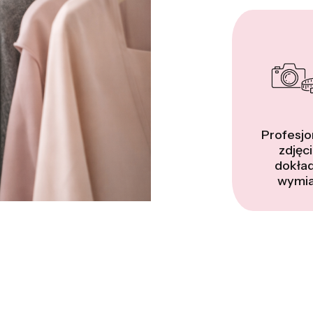
Profesjo
zdjęci
dokła
wymia