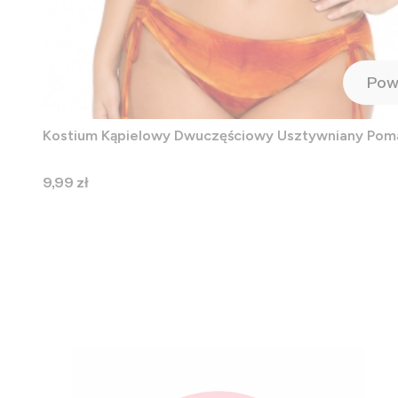
Pow
Kostium Kąpielowy Dwuczęściowy Usztywniany Po
Cena
9,99 zł