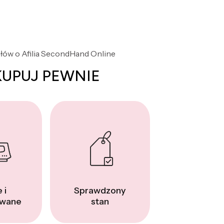
słów o Afilia SecondHand Online
KUPUJ PEWNIE
 i
Sprawdzony
wane
stan