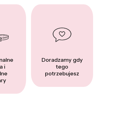
nalne
Doradzamy gdy
a i
tego
dne
potrzebujesz
ry