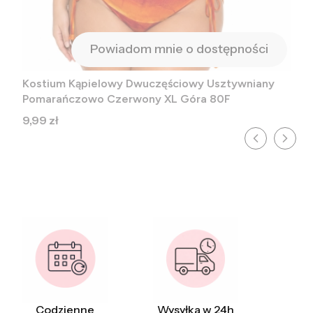
Powiadom mnie o dostępności
Kostium Kąpielowy Dwuczęściowy Usztywniany
Pomarańczowo Czerwony XL Góra 80F
Cena
9,99 zł
Codzienne
Wysyłka w 24h