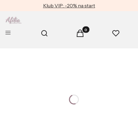
Klub VIP: -20% na start
Produkty w koszyku: 0. Zob
Otwórz wyszukiwarkę
Menu
Szukaj
Koszyk
Ulubione