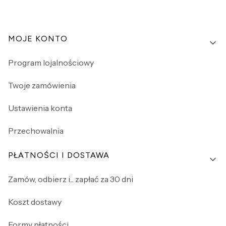
Linki w stopce
MOJE KONTO
Program lojalnościowy
Twoje zamówienia
Ustawienia konta
Przechowalnia
PŁATNOŚCI I DOSTAWA
Zamów, odbierz i... zapłać za 30 dni
Koszt dostawy
Formy płatności