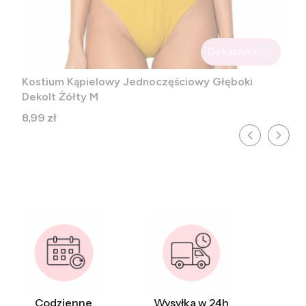
Do koszyka
Kostium Kąpielowy Jednoczęściowy Głęboki
Dekolt Żółty M
Cena
8,99 zł
Codzienne
Wysyłka w 24h