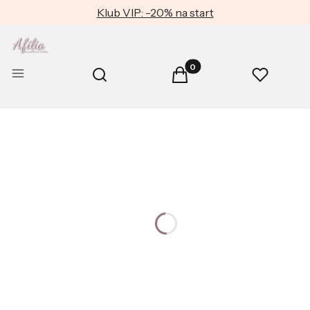
Klub VIP: -20% na start
Produkty w koszyku: 0. Zob
Otwórz wyszukiwarkę
Menu
Szukaj
Koszyk
Ulubione