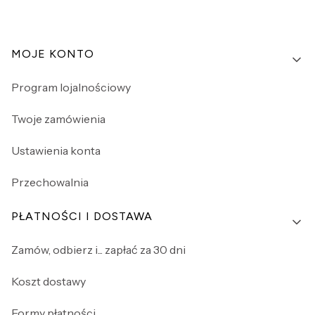
Linki w stopce
MOJE KONTO
Program lojalnościowy
Twoje zamówienia
Ustawienia konta
Przechowalnia
PŁATNOŚCI I DOSTAWA
Zamów, odbierz i... zapłać za 30 dni
Koszt dostawy
Formy płatności