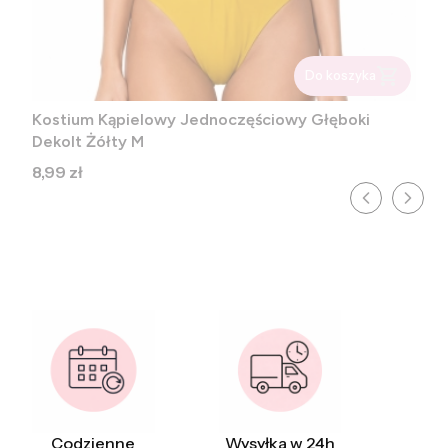
Do koszyka
Kostium Kąpielowy Jednoczęściowy Głęboki
Dekolt Żółty M
Cena
8,99 zł
Codzienne
Wysyłka w 24h