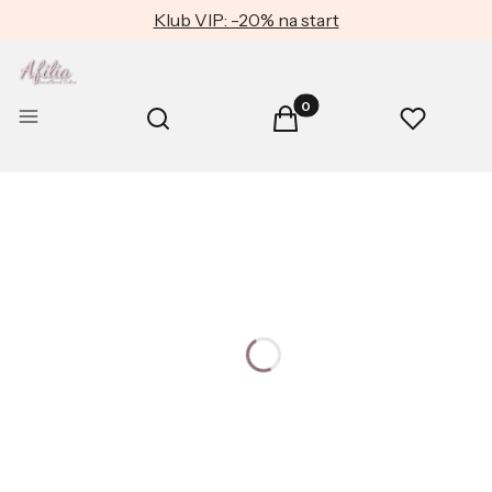
Klub VIP: -20% na start
Produkty w koszyku: 0. Zob
Otwórz wyszukiwarkę
Menu
Szukaj
Koszyk
Ulubione