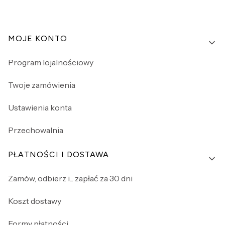
Linki w stopce
MOJE KONTO
Program lojalnościowy
Twoje zamówienia
Ustawienia konta
Przechowalnia
PŁATNOŚCI I DOSTAWA
Zamów, odbierz i... zapłać za 30 dni
Koszt dostawy
Formy płatności