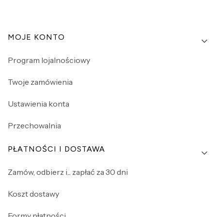
Linki w stopce
MOJE KONTO
Program lojalnościowy
Twoje zamówienia
Ustawienia konta
Przechowalnia
PŁATNOŚCI I DOSTAWA
Zamów, odbierz i... zapłać za 30 dni
Koszt dostawy
Formy płatności