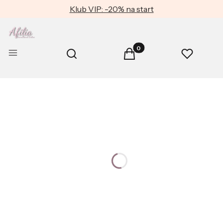
Klub VIP: -20% na start
Produkty w koszyku: 0. Zob
Otwórz wyszukiwarkę
Menu
Szukaj
Koszyk
Ulubione