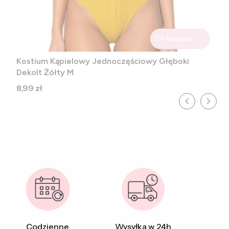
Do koszyka
Kostium Kąpielowy Jednoczęściowy Głęboki
Dekolt Żółty M
Cena
8,99 zł
Codzienne
Wysyłka w 24h