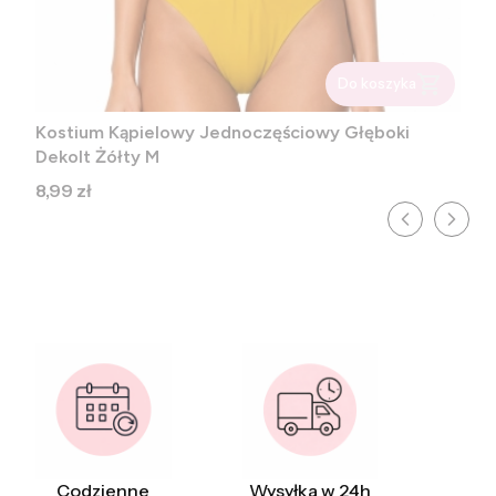
Do koszyka
Kostium Kąpielowy Jednoczęściowy Głęboki
Dekolt Żółty M
Cena
8,99 zł
Codzienne
Wysyłka w 24h