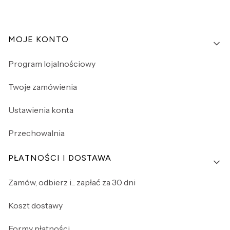
Linki w stopce
MOJE KONTO
Program lojalnościowy
Twoje zamówienia
Ustawienia konta
Przechowalnia
PŁATNOŚCI I DOSTAWA
Zamów, odbierz i... zapłać za 30 dni
Koszt dostawy
Formy płatności