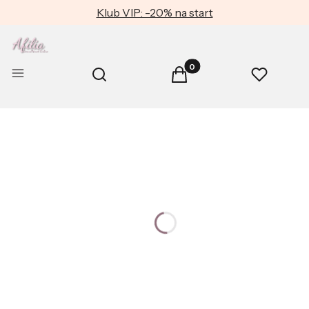
Klub VIP: -20% na start
Produkty w koszyku: 0. Zob
Otwórz wyszukiwarkę
Menu
Szukaj
Koszyk
Ulubione