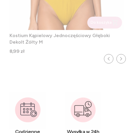
Do koszyka
Kostium Kąpielowy Jednoczęściowy Głęboki
Dekolt Żółty M
Cena
8,99 zł
Codzienne
Wysyłka w 24h