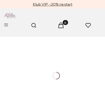
Klub VIP: -20% na start
Produkty w koszyku: 0. Zob
Otwórz wyszukiwarkę
Menu
Szukaj
Koszyk
Ulubione