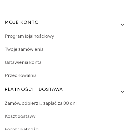
Linki w stopce
MOJE KONTO
Program lojalnościowy
Twoje zamówienia
Ustawienia konta
Przechowalnia
PŁATNOŚCI I DOSTAWA
Zamów, odbierz i... zapłać za 30 dni
Koszt dostawy
Formy płatności