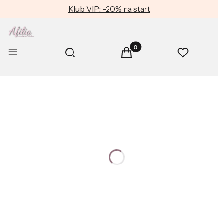
Klub VIP: -20% na start
Produkty w koszyku: 0. Zob
Otwórz wyszukiwarkę
Menu
Szukaj
Koszyk
Ulubione