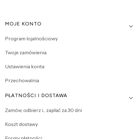
Linki w stopce
MOJE KONTO
Program lojalnościowy
Twoje zamówienia
Ustawienia konta
Przechowalnia
PŁATNOŚCI I DOSTAWA
Zamów, odbierz i... zapłać za 30 dni
Koszt dostawy
Formy płatności