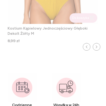
Do koszyka
Kostium Kąpielowy Jednoczęściowy Głęboki
Dekolt Żółty M
Cena
8,99 zł
Codzienne
Wysyłka w 24h