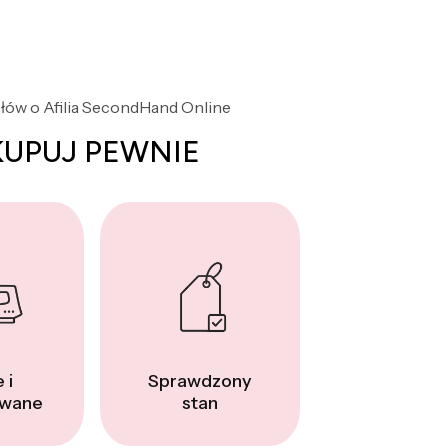
słów o Afilia SecondHand Online
KUPUJ PEWNIE
 i
Sprawdzony
wane
stan