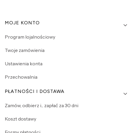
Linki w stopce
MOJE KONTO
Program lojalnościowy
Twoje zamówienia
Ustawienia konta
Przechowalnia
PŁATNOŚCI I DOSTAWA
Zamów, odbierz i... zapłać za 30 dni
Koszt dostawy
Formy płatności