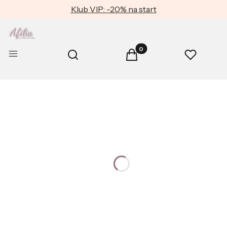
Klub VIP: -20% na start
Produkty w koszyku: 0. Zob
Otwórz wyszukiwarkę
Menu
Szukaj
Koszyk
Ulubione