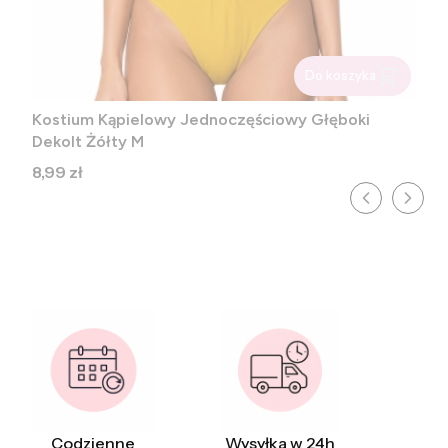
Do koszyka
Kostium Kąpielowy Jednoczęściowy Głęboki
Dekolt Żółty M
Cena
8,99 zł
Codzienne
Wysyłka w 24h