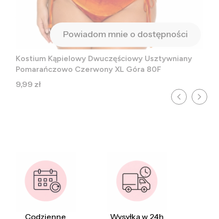
Powiadom mnie o dostępności
Kostium Kąpielowy Dwuczęściowy Usztywniany
Pomarańczowo Czerwony XL Góra 80F
Cena
9,99 zł
Codzienne
Wysyłka w 24h