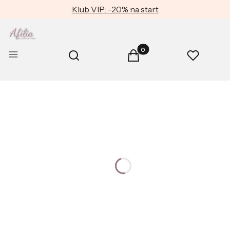
Klub VIP: -20% na start
Produkty w koszyku: 0. Zob
Otwórz wyszukiwarkę
Menu
Szukaj
Koszyk
Ulubione