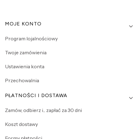
Linki w stopce
MOJE KONTO
Program lojalnościowy
Twoje zamówienia
Ustawienia konta
Przechowalnia
PŁATNOŚCI I DOSTAWA
Zamów, odbierz i... zapłać za 30 dni
Koszt dostawy
Formy płatności