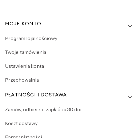
Linki w stopce
MOJE KONTO
Program lojalnościowy
Twoje zamówienia
Ustawienia konta
Przechowalnia
PŁATNOŚCI I DOSTAWA
Zamów, odbierz i... zapłać za 30 dni
Koszt dostawy
Formy płatności