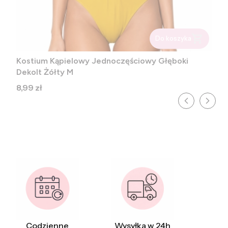
Do koszyka
Kostium Kąpielowy Jednoczęściowy Głęboki
Dekolt Żółty M
Cena
8,99 zł
Codzienne
Wysyłka w 24h