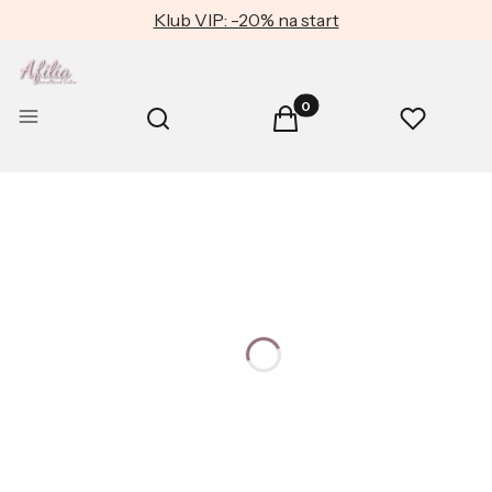
Klub VIP: -20% na start
Produkty w koszyku: 0. Zob
Otwórz wyszukiwarkę
Menu
Szukaj
Koszyk
Ulubione