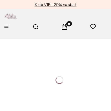
Klub VIP: -20% na start
Produkty w koszyku: 0. Zob
Otwórz wyszukiwarkę
Menu
Szukaj
Koszyk
Ulubione