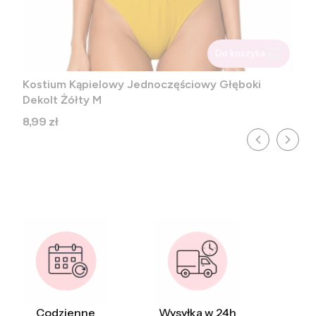
Do koszyka
Kostium Kąpielowy Jednoczęściowy Głęboki
Dekolt Żółty M
Cena
8,99 zł
Codzienne
Wysyłka w 24h