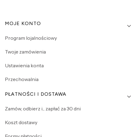
Linki w stopce
MOJE KONTO
Program lojalnościowy
Twoje zamówienia
Ustawienia konta
Przechowalnia
PŁATNOŚCI I DOSTAWA
Zamów, odbierz i... zapłać za 30 dni
Koszt dostawy
Formy płatności