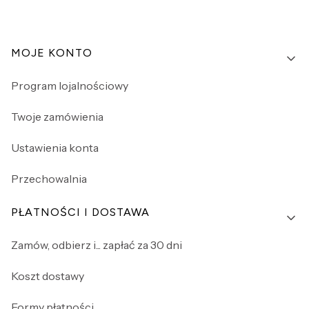
Linki w stopce
MOJE KONTO
Program lojalnościowy
Twoje zamówienia
Ustawienia konta
Przechowalnia
PŁATNOŚCI I DOSTAWA
Zamów, odbierz i... zapłać za 30 dni
Koszt dostawy
Formy płatności