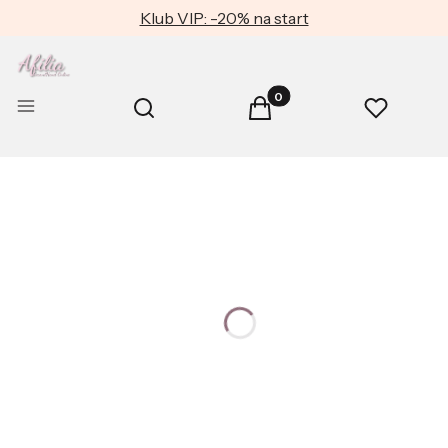
Klub VIP: -20% na start
Produkty w koszyku: 0. Zob
Otwórz wyszukiwarkę
Menu
Szukaj
Koszyk
Ulubione