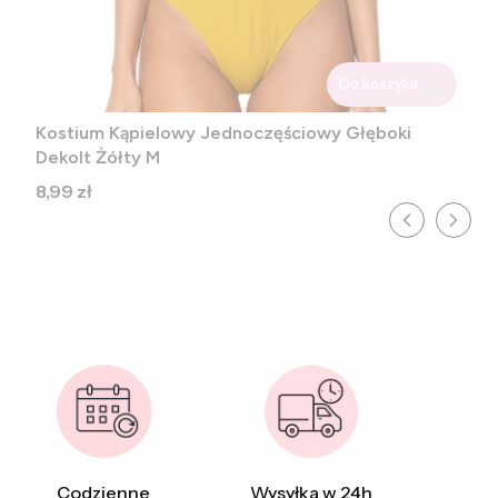
Do koszyka
Kostium Kąpielowy Jednoczęściowy Głęboki
Dekolt Żółty M
Cena
8,99 zł
Codzienne
Wysyłka w 24h