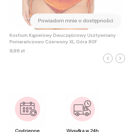
Powiadom mnie o dostępności
Kostium Kąpielowy Dwuczęściowy Usztywniany
Pomarańczowo Czerwony XL Góra 80F
Cena
9,99 zł
Codzienne
Wysyłka w 24h