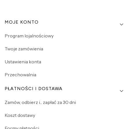
Linki w stopce
MOJE KONTO
Program lojalnościowy
Twoje zamówienia
Ustawienia konta
Przechowalnia
PŁATNOŚCI I DOSTAWA
Zamów, odbierz i... zapłać za 30 dni
Koszt dostawy
Formy płatności