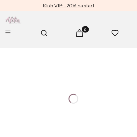
Klub VIP: -20% na start
Produkty w koszyku: 0. Zob
Otwórz wyszukiwarkę
Menu
Szukaj
Koszyk
Ulubione