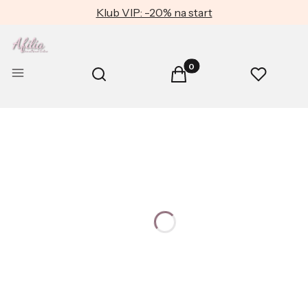
Klub VIP: -20% na start
Produkty w koszyku: 0. Zob
Otwórz wyszukiwarkę
Menu
Szukaj
Koszyk
Ulubione