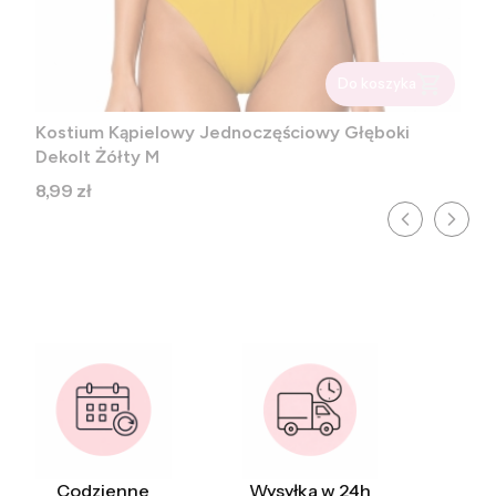
Do koszyka
Kostium Kąpielowy Jednoczęściowy Głęboki
Dekolt Żółty M
Cena
8,99 zł
Codzienne
Wysyłka w 24h