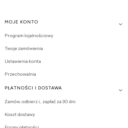
Linki w stopce
MOJE KONTO
Program lojalnościowy
Twoje zamówienia
Ustawienia konta
Przechowalnia
PŁATNOŚCI I DOSTAWA
Zamów, odbierz i... zapłać za 30 dni
Koszt dostawy
Formy płatności