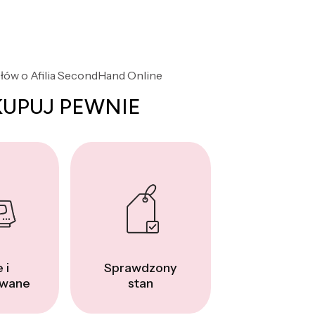
słów o Afilia SecondHand Online
KUPUJ PEWNIE
 i
Sprawdzony
wane
stan