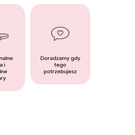
nalne
Doradzamy gdy
a i
tego
dne
potrzebujesz
ry