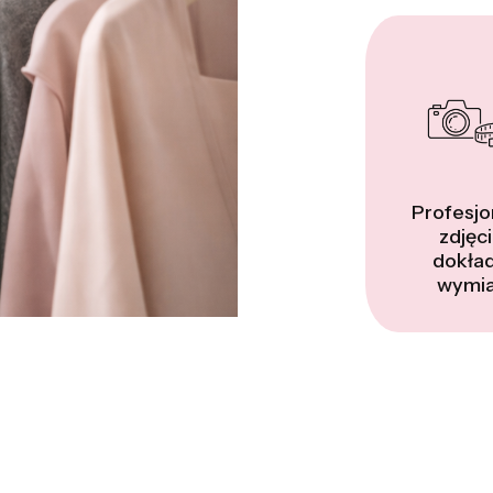
Profesjo
zdjęci
dokła
wymia