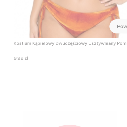
Pow
Kostium Kąpielowy Dwuczęściowy Usztywniany Po
Cena
9,99 zł